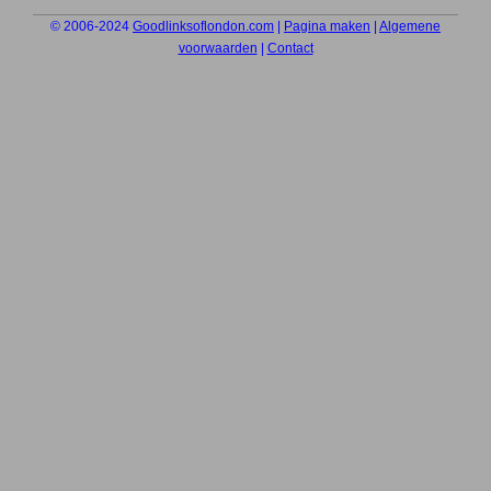
© 2006-2024
Goodlinksoflondon.com
|
Pagina maken
|
Algemene
voorwaarden
|
Contact